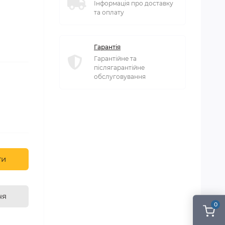
Інформація про доставку
та оплату
Гарантія
Гарантійне та
післягарантійне
обслуговування
ти
ня
0