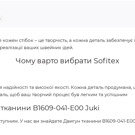
0
 кожен стібок – це творчість, а кожна деталь забезпечує 
еалізації ваших швейних ідей.
Чому варто вибрати
Sofitex
ія надійності та високої якості. Кожна деталь продумана
таль, щоб ваш творчий процес був легким та успішним
тканини B1609-041-E00 Juki
тупним. У нас ви знайдете
Двигун тканини B1609-041-E00