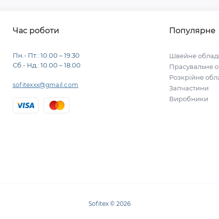
Час роботи
Популярне
Пн.- Пт.: 10.00 – 19.30
Швейне облад
Сб.- Нд.: 10.00 – 18.00
Прасувальне 
Розкрійне об
sofitexxx@gmail.com
Запчастини
Виробники
Sofitex © 2026