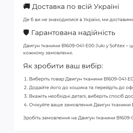
🚚
Доставка по всій Україні
Де б ви не знаходилися в Україні, ми достави
🛡️
Гарантована надійність
Двигун тканини B1609-041-E00 Juki
у
Sofitex
– ц
кожному замовленні.
Як зробити ваш вибір:
Виберіть товар
Двигун тканини B1609-041-E0
Додайте його до кошика та перейдіть до о
Вкажіть необхідні деталі, виберіть спосіб до
Очікуйте ваше замовлення
Двигун тканини 
Зробіть замовлення на
Двигун тканини B1609-0