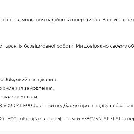
мо ваше замовлення надійно та оперативно. Ваш успіх не
е гарантія безвідмовної роботи. Ми довіряємо своєму о
0 Juki
, який вас цікавить.
формлення замовлення.
ставки та оплати.
B1609-041-E00 Juki
– ми подбаємо про швидку та безпечн
41-E00 Juki
зараз за телефоном
☎️
+38073-2-91-71-91
та пе