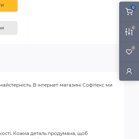
ти
0
ня
0
0
майстерність. В інтернет-магазині Софітекс ми
 якості. Кожна деталь продумана, щоб