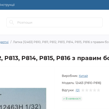
Інструкції
дартні
Лапка (12463) P810, P811, P812, P813, P814, P815, P816 з правим б
2, P813, P814, P815, P816 з правим 
Виробник:
Китай
Модель:
12463 (P810-P816)
Відгуки:
(0)
В наявності