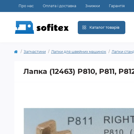
Про нас
Оплата і доставка
Знижки
Гарантія
Каталог товарів
Запчастини
Лапки для швейних машинок
Лапки стан
Лапка (12463) P810, P811, P81