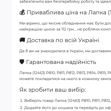
забезпечити вам безперебійну роботу та ідеа
💰
Приваблива ціна на
Лапка (
Ми віримо, що якісне обладнання має бути дос
найкращою ціною за
112 грн.
, не роблячи компр
🚚
Доставка по всій Україні
Де б ви не знаходилися в Україні, ми достави
🛡️
Гарантована надійність
Лапка (12463) P810, P811, P812, P813, P814, P815
можете покладатися на нього в кожному замов
Як зробити ваш вибір:
Виберіть товар
Лапка (12463) P810, P811, P812
Додайте його до кошика та перейдіть до о