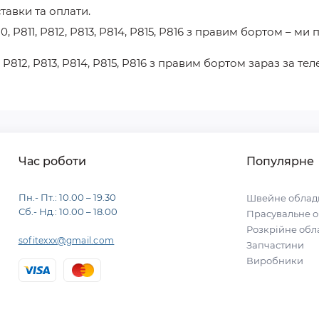
ставки та оплати.
0, P811, P812, P813, P814, P815, P816 з правим бортом
– ми 
, P812, P813, P814, P815, P816 з правим бортом
зараз за те
Час роботи
Популярне
Пн.- Пт.: 10.00 – 19.30
Швейне облад
Сб.- Нд.: 10.00 – 18.00
Прасувальне 
Розкрійне об
sofitexxx@gmail.com
Запчастини
Виробники