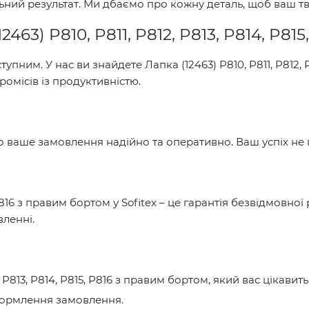
льний результат. Ми дбаємо про кожну деталь, щоб ваш т
12463) P810, P811, P812, P813, P814, P8
тупним. У нас ви знайдете
Лапка (12463) P810, P811, P812,
омісів із продуктивністю.
мо ваше замовлення надійно та оперативно. Ваш успіх не
, P816 з правим бортом
у
Sofitex
– це гарантія безвідмовної
ленні.
, P813, P814, P815, P816 з правим бортом
, який вас цікавить
формлення замовлення.