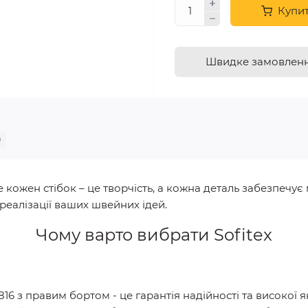
Купи
Швидке замовлен
0
 кожен стібок – це творчість, а кожна деталь забезпечує 
еалізації ваших швейних ідей.
Чому варто вибрати
Sofitex
, P816 з правим бортом
- це гарантія надійності та високої