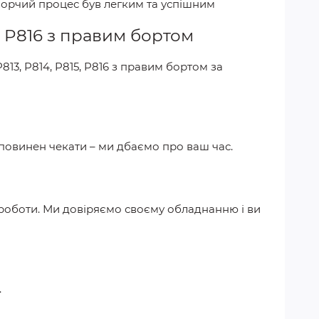
ворчий процес був легким та успішним
15, P816 з правим бортом
 P813, P814, P815, P816 з правим бортом
за
 повинен чекати – ми дбаємо про ваш час.
 роботи. Ми довіряємо своєму обладнанню і ви
.