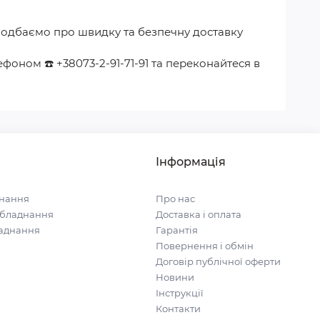
подбаємо про швидку та безпечну доставку
лефоном
☎️
+38073-2-91-71-91
та переконайтеся в
Інформація
нання
Про нас
обладнання
Доставка і оплата
ладнання
Гарантія
Повернення і обмін
Договір публічної оферти
Новини
Інструкції
Контакти