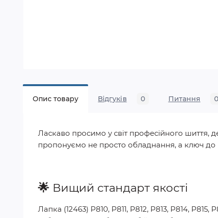
Опис товару
Відгуків
0
Питання
Ласкаво просимо у світ професійного шиття, де
пропонуємо не просто обладнання, а ключ до р
🌟
Вищий стандарт якості
Лапка (12463) P810, P811, P812, P813, P814, P815