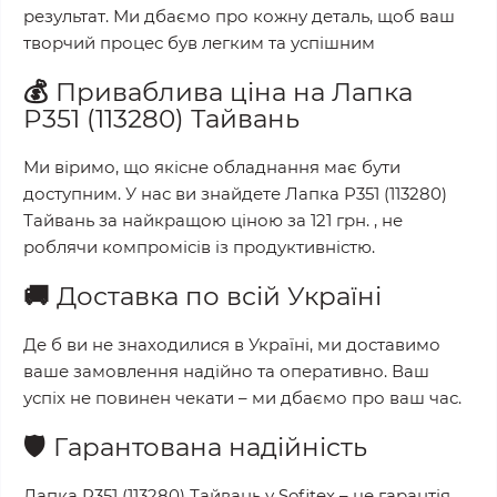
результат. Ми дбаємо про кожну деталь, щоб ваш
творчий процес був легким та успішним
💰
Приваблива ціна на
Лапка
P351 (113280) Тайвань
Ми віримо, що якісне обладнання має бути
доступним. У нас ви знайдете
Лапка P351 (113280)
Тайвань
за найкращою ціною за
121 грн.
, не
роблячи компромісів із продуктивністю.
🚚
Доставка по всій Україні
Де б ви не знаходилися в Україні, ми доставимо
ваше замовлення надійно та оперативно. Ваш
успіх не повинен чекати – ми дбаємо про ваш час.
🛡️
Гарантована надійність
Лапка P351 (113280) Тайвань
у
Sofitex
– це гарантія