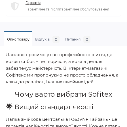
Гарантія
Гарантійне та післягарантійне обслуговування
0
0
Опис товару
Відгуків
Питання
Ласкаво просимо у світ професійного шиття, де
кожен стібок – це творчість, а кожна деталь
забезпечує майстерність. В інтернет-магазині
Софітекс ми пропонуємо не просто обладнання, а
ключ до реалізації ваших швейних ідей.
Чому варто вибрати
Sofitex
🌟
Вищий стандарт якості
Лапка змійкова центральна P363VNF Тайвань
- це
гарантія надійності та високої якості. Кожна деталь