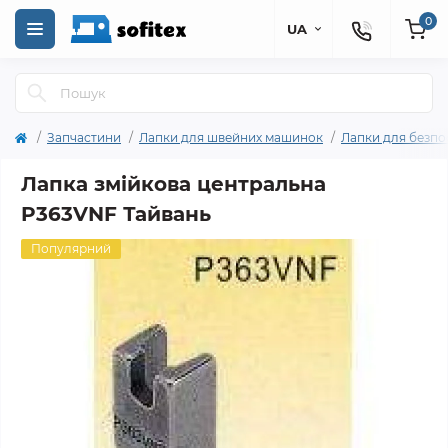
0
UA
Запчастини
Лапки для швейних машинок
Лапки для безп
Лапка змійкова центральна
P363VNF Тайвань
Популярний