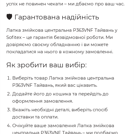
успіх не повинен чекати – ми дбаємо про ваш час.
🛡️
Гарантована надійність
Лапка змійкова центральна P363VNF Тайвань
у
Sofitex
– це гарантія безвідмовної роботи. Ми
довіряємо своєму обладнанню і ви можете
покладатися на нього в кожному замовленні.
Як зробити ваш вибір:
Виберіть товар
Лапка змійкова центральна
P363VNF Тайвань
, який вас цікавить.
Додайте його до кошика та перейдіть до
оформлення замовлення.
Вкажіть необхідні деталі, виберіть спосіб
доставки та оплати.
Очікуйте ваше замовлення
Лапка змійкова
центральна P363VNF Тайвань
– ми подбаємо