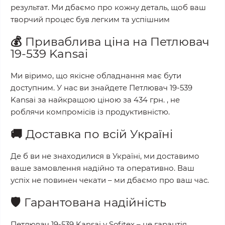
результат. Ми дбаємо про кожну деталь, щоб ваш
творчий процес був легким та успішним
💰
Приваблива ціна на
Петлювач
19-539 Kansai
Ми віримо, що якісне обладнання має бути
доступним. У нас ви знайдете
Петлювач 19-539
Kansai
за найкращою ціною за
434 грн.
, не
роблячи компромісів із продуктивністю.
🚚
Доставка по всій Україні
Де б ви не знаходилися в Україні, ми доставимо
ваше замовлення надійно та оперативно. Ваш
успіх не повинен чекати – ми дбаємо про ваш час.
🛡️
Гарантована надійність
Петлювач 19-539 Kansai
у
Sofitex
– це гарантія