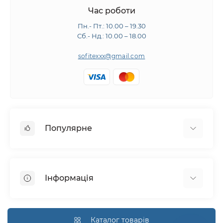
Час роботи
Пн.- Пт.: 10.00 – 19.30
Сб.- Нд.: 10.00 – 18.00
sofitexxx@gmail.com
Популярне
Швейне обладнання
Прасувальне обладнання
Інформація
Розкрійне обладнання
Запчастини
Про нас
Виробники
Доставка і оплата
Каталог товарів