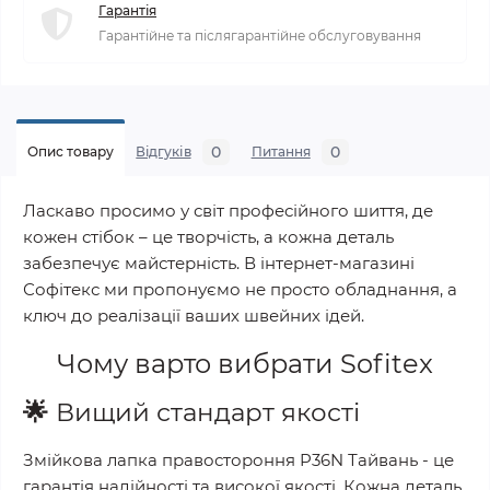
Гарантія
Гарантійне та післягарантійне обслуговування
0
0
Опис товару
Відгуків
Питання
Ласкаво просимо у світ професійного шиття, де
кожен стібок – це творчість, а кожна деталь
забезпечує майстерність. В інтернет-магазині
Софітекс ми пропонуємо не просто обладнання, а
ключ до реалізації ваших швейних ідей.
Чому варто вибрати
Sofitex
🌟
Вищий стандарт якості
Змійкова лапка правостороння P36N Тайвань
- це
гарантія надійності та високої якості. Кожна деталь