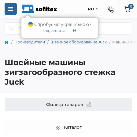
0
RU
Спробуємо українською?
Так, звісно!
Ні
Производители
Швейное оборудование Juck
Машины зигз
Швейные машины
зигзагообразного стежка
Juck
Фильтр товаров
Каталог