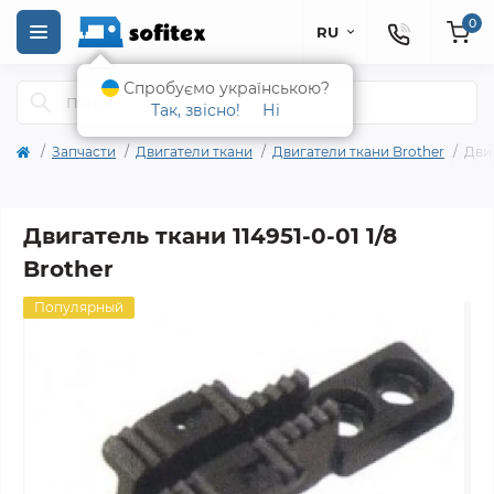
0
RU
Спробуємо українською?
Так, звісно!
Ні
Запчасти
Двигатели ткани
Двигатели ткани Brother
Двиг
Двигатель ткани 114951-0-01 1/8
Brother
Популярный