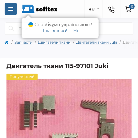
0
RU
Спробуємо українською?
Так, звісно!
Ні
Запчасти
Двигатели ткани
Двигатели ткани Juki
Двигател
Двигатель ткани 115-97101 Juki
Популярный