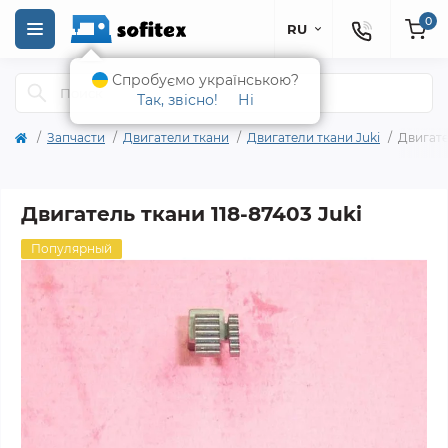
0
RU
Спробуємо українською?
Так, звісно!
Ні
Запчасти
Двигатели ткани
Двигатели ткани Juki
Двигате
Двигатель ткани 118-87403 Juki
Популярный