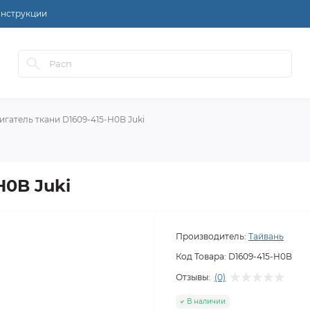
нструкции
игатель ткани D1609-415-H0B Juki
H0B Juki
Производитель:
Тайвань
Код Товара:
D1609-415-H0B
Отзывы:
(0)
В наличии