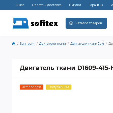
О нас
Оплата и доставка
Скидки
Гарантия
И
Каталог товаров
Запчасти
Двигатели ткани
Двигатели ткани Juki
Дв
Двигатель ткани D1609-415-
Хит продаж
Популярный