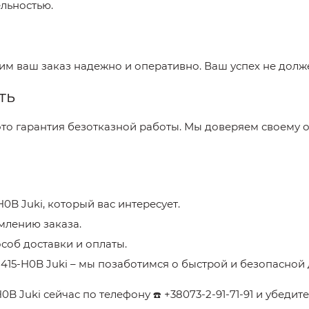
ельностью.
вим ваш заказ надежно и оперативно. Ваш успех не долж
ть
это гарантия безотказной работы. Мы доверяем своему 
H0B Juki
, который вас интересует.
млению заказа.
соб доставки и оплаты.
415-H0B Juki
– мы позаботимся о быстрой и безопасной 
H0B Juki
сейчас по телефону
+38073-2-91-71-91
и убедите
☎️