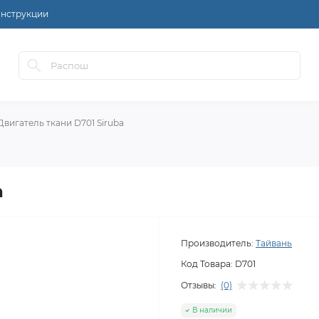
нструкции
Двигатель ткани D701 Siruba
a
Производитель:
Тайвань
Код Товара:
D701
Отзывы:
(0)
В наличии