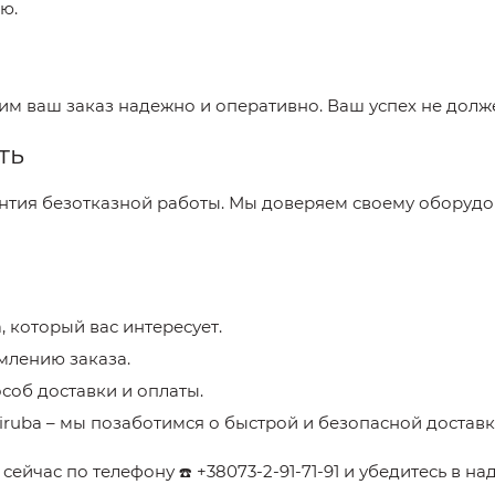
ю.
вим ваш заказ надежно и оперативно. Ваш успех не долж
ть
антия безотказной работы. Мы доверяем своему оборудов
a
, который вас интересует.
млению заказа.
соб доставки и оплаты.
iruba
– мы позаботимся о быстрой и безопасной достав
a
сейчас по телефону
+38073-2-91-71-91
и убедитесь в н
☎️