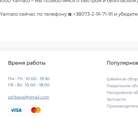
08000 Yamato
– мы позаботимся о быстрой и безопасной 
 Yamato
сейчас по телефону
+38073-2-91-71-91
и убедите
☎️
Время работы
Популярно
Пн.- Пт.: 10.00 - 19.30
Швейное обор
Сб.- Вс.: 10.00 - 18.00
Гладильное об
Раскройное о
sofitexxx@gmail.com
Запчасти
Производител