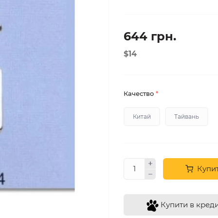
644 грн.
$14
Качество
*
Китай
Тайвань
Купи
Купити в кред