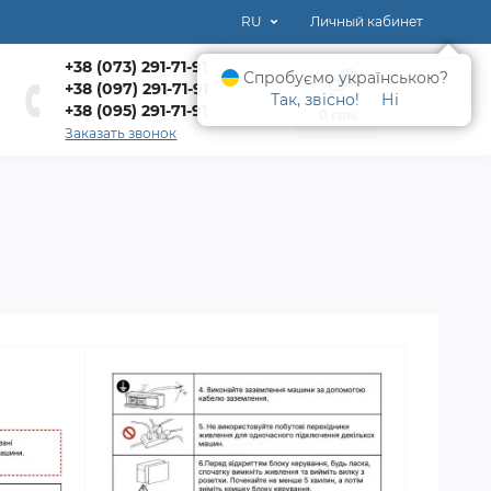
RU
Личный кабинет
+38 (073) 291-71-91
Спробуємо українською?
0
+38 (097) 291-71-91
Так, звісно!
Ні
+38 (095) 291-71-91
0 грн.
Заказать звонок