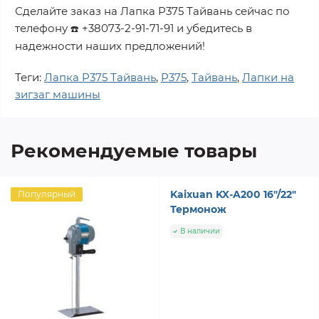
Сделайте заказ на
Лапка P375 Тайвань
сейчас по
телефону
+38073-2-91-71-91
и убедитесь в
☎️
надежности наших предложений!
Теги:
Лапка P375 Тайвань
,
P375
,
Тайвань
,
Лапки на
зигзаг машины
Рекомендуемые товары
Kaixuan KX-A200 16"/22"
Популярный
Термонож
В наличии