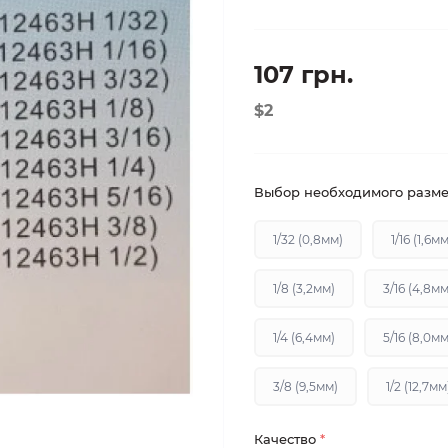
107 грн.
$2
Выбор необходимого разм
1/32 (0,8мм)
1/16 (1,6мм
1/8 (3,2мм)
3/16 (4,8мм
1/4 (6,4мм)
5/16 (8,0мм
3/8 (9,5мм)
1/2 (12,7мм
Качество
*