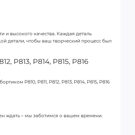
ти и высокого качества. Каждая деталь
ой детали, чтобы ваш творческий процесс был
2, P813, P814, P815, P816
ртиком P810, P811, P812, P813, P814, P815, P816
ен ждать – мы заботимся о вашем времени.