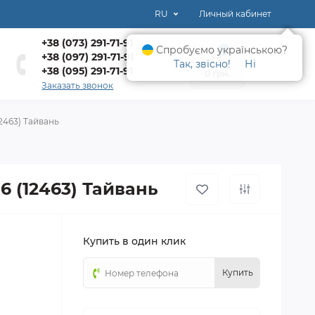
RU
Личный кабинет
+38 (073) 291-71-91
Спробуємо українською?
0
+38 (097) 291-71-91
Так, звісно!
Ні
+38 (095) 291-71-91
0 грн.
Заказать звонок
12463) Тайвань
16 (12463) Тайвань
Купить в один клик
Купить