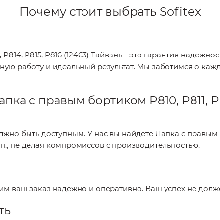
Почему стоит выбрать
Sofitex
 P814, P815, P816 (12463) Тайвань
- это гарантия надежнос
ную работу и идеальный результат. Мы заботимся о кажд
апка с правым бортиком P810, P811, P81
лжно быть доступным. У нас вы найдете
Лапка с правым бо
н.
, не делая компромиссов с производительностью.
вим ваш заказ надежно и оперативно. Ваш успех не долж
ть