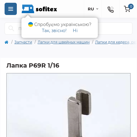
0
RU
Спробуємо українською?
Так, звісно!
Ні
Запчасти
Лапки для швейных машин
Лапки для кедера, ре
Лапка P69R 1/16