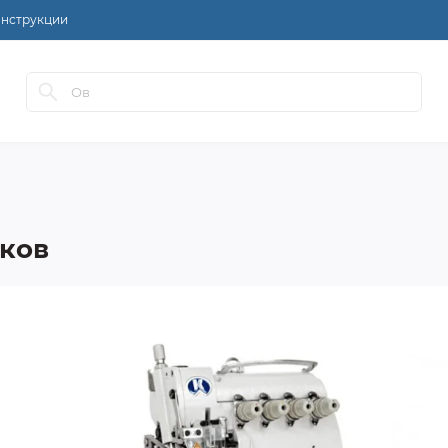
нструкции
ков