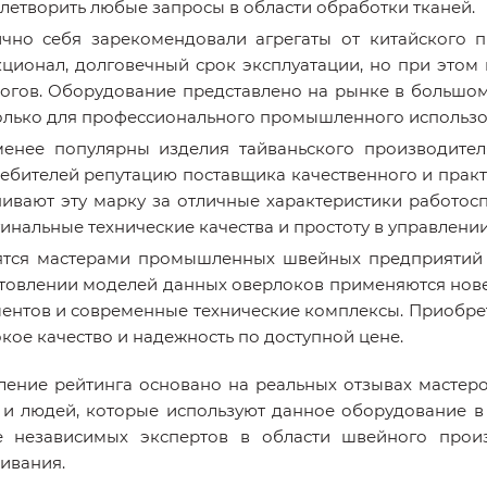
летворить любые запросы в области обработки тканей.
чно себя зарекомендовали агрегаты от китайского п
ционал, долговечный срок эксплуатации, но при этом
огов. Оборудование представлено на рынке в большом 
олько для профессионального промышленного использов
енее популярны изделия тайваньского производителя
ебителей репутацию поставщика качественного и прак
ивают эту марку за отличные характеристики работосп
инальные технические качества и простоту в управлении
тся мастерами промышленных швейных предприятий и
товлении моделей данных оверлоков применяются нов
ентов и современные технические комплексы. Приобрет
кое качество и надежность по доступной цене.
ление рейтинга основано на реальных отзывах мастер
, и людей, которые используют данное оборудование в
 независимых экспертов в области швейного произ
ивания.