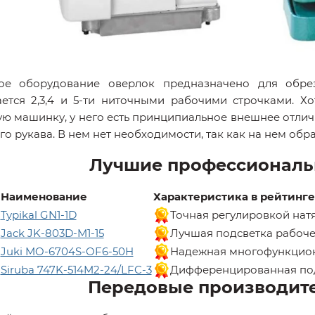
ое оборудование оверлок предназначено для обре
ется 2,3,4 и 5-ти ниточными рабочими строчками. Х
ю машинку, у него есть принципиальное внешнее отличи
го рукава. В нем нет необходимости, так как на нем обр
Лучшие профессиональ
Наименование
Характеристика в рейтинге
Typikal GN1-1D
Точная регулировкой нат
Jack JK-803D-M1-15
Лучшая подсветка рабоче
Juki MO-6704S-OF6-50H
Надежная многофункцион
Siruba 747K-514M2-24/LFC-3
Дифференцированная под
Передовые производит