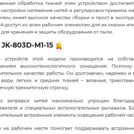
венная обработка тканей этим устройством достигае
 настройки натяжения нитей и регулировки прижима 
елем, имеет высокое качество сборки и прост в эксплу
й доступ ко всем рабочим элементам для их смазки ил
 для хранения и защиты оборудования от пыли.
 JK-803D-M1-15
а устройств этой модели производится на собств
нением высокотехнологичного оснащения. Поэтом
ительное качество работы. Он долговечен, надежен и
виды легких и средних тканей – вязаные, трикотаж
ечную трехниточную строчку.
сс заправки нитей максимально упрощен благода
евателя и специальных вспомогательных рычажков. Б
ительные встроенные элементы освещения рабочей част
у на рабочем месте помогает поддерживать встроенно