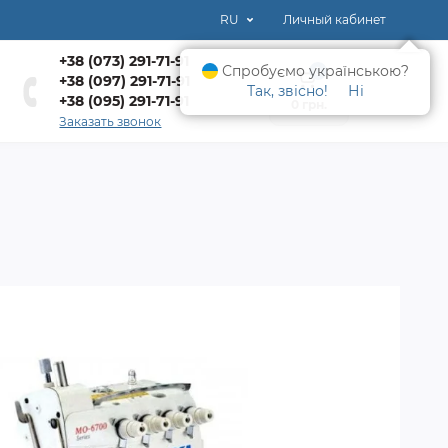
RU
Личный кабинет
+38 (073) 291-71-91
Спробуємо українською?
0
+38 (097) 291-71-91
Так, звісно!
Ні
+38 (095) 291-71-91
0 грн.
Заказать звонок