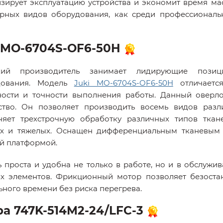
зирует эксплуатацию устройства и экономит время маст
рных видов оборудования, как среди профессиональ
i MO-6704S-OF6-50H
кий производитель занимает лидирующие пози
дования. Модель
Juki MO-6704S-OF6-50H
отличается
ости и точности выполнения работы. Данный оверл
ство. Он позволяет производить восемь видов раз
яет трехстрочную обработку различных типов ткане
х и тяжелых. Оснащен дифференциальным тканевым
й платформой.
 проста и удобна не только в работе, но и в обслужи
х элементов. Фрикционный мотор позволяет безоста
ьного времени без риска перегрева.
ba 747K-514M2-24/LFC-3