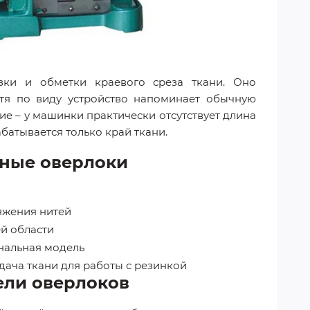
зки и обметки краевого среза ткани. Оно
отя по виду устройство напоминает обычную
е – у машинки практически отсутствует длина
абатывается только край ткани.
ные оверлоки
яжения нитей
й области
альная модель
ача ткани для работы с резинкой
ели оверлоков