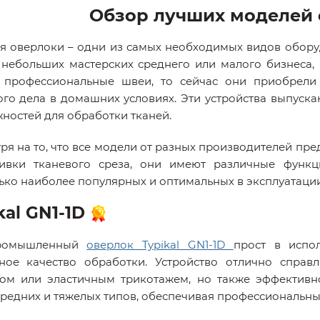
Обзор лучших моделей
я оверлоки – одни из самых необходимых видов обору
 небольших мастерских среднего или малого бизнеса, 
 профессиональные швеи, то сейчас они приобрели
го дела в домашних условиях. Эти устройства выпуск
ностей для обработки тканей.
ря на то, что все модели от разных производителей пр
ивки тканевого среза, они имеют различные функц
ько наиболее популярных и оптимальных в эксплуатаци
kal GN1-1D
ромышленный
оверлок Typikal GN1-1D
прост в испо
ное качество обработки. Устройство отлично справл
м или эластичным трикотажем, но также эффективн
средних и тяжелых типов, обеспечивая профессиональные