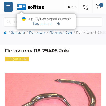
0
RU
Спробуємо українською?
Так, звісно!
Ні
Запчасти
Петлители
Петлители Juki
Петлитель 118-29405
Петлитель 118-29405 Juki
Популярный