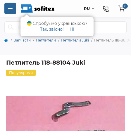
0
RU
Спробуємо українською?
Так, звісно!
Ні
Запчасти
Петлители
Петлители Juki
Петлитель 118-88104
Петлитель 118-88104 Juki
Популярный