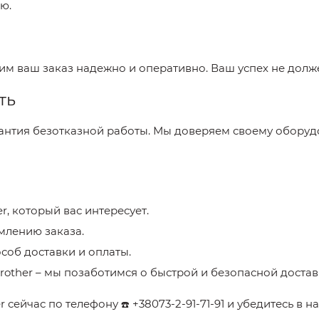
ю.
вим ваш заказ надежно и оперативно. Ваш успех не долж
ть
рантия безотказной работы. Мы доверяем своему оборудо
er
, который вас интересует.
млению заказа.
соб доставки и оплаты.
rother
– мы позаботимся о быстрой и безопасной достав
er
сейчас по телефону
+38073-2-91-71-91
и убедитесь в н
☎️