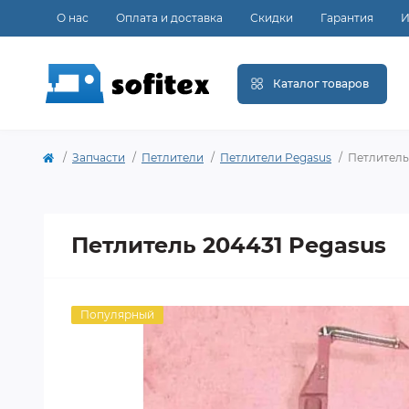
О нас
Оплата и доставка
Скидки
Гарантия
И
Каталог товаров
Запчасти
Петлители
Петлители Pegasus
Петлитель
Петлитель 204431 Pegasus
Популярный