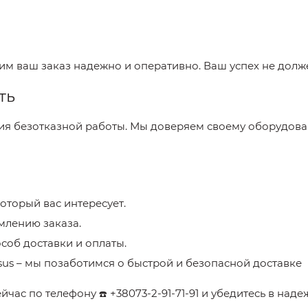
вим ваш заказ надежно и оперативно. Ваш успех не долж
ть
тия безотказной работы. Мы доверяем своему оборудова
который вас интересует.
млению заказа.
соб доставки и оплаты.
sus
– мы позаботимся о быстрой и безопасной доставке
ейчас по телефону
+38073-2-91-71-91
и убедитесь в над
☎️