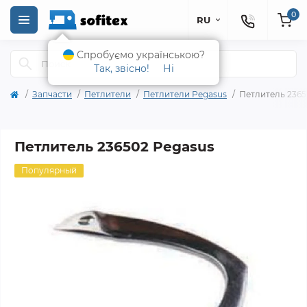
0
RU
Спробуємо українською?
Так, звісно!
Ні
Запчасти
Петлители
Петлители Pegasus
Петлитель 2365
Петлитель 236502 Pegasus
Популярный