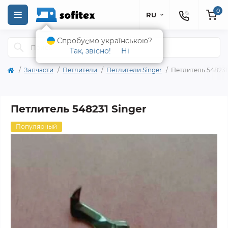
0
RU
Спробуємо українською?
Так, звісно!
Ні
Запчасти
Петлители
Петлители Singer
Петлитель 548231
Петлитель 548231 Singer
Популярный