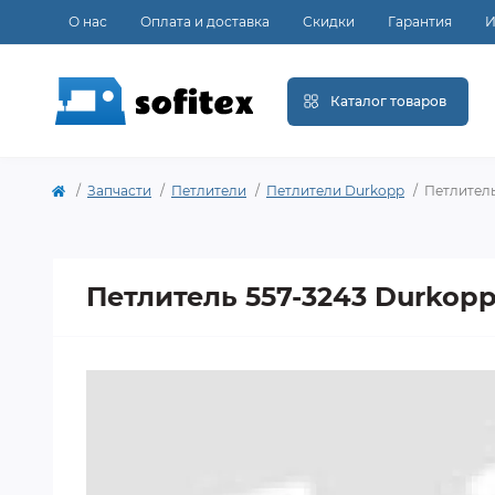
О нас
Оплата и доставка
Скидки
Гарантия
И
Каталог товаров
Запчасти
Петлители
Петлители Durkopp
Петлитель
Петлитель 557-3243 Durkop