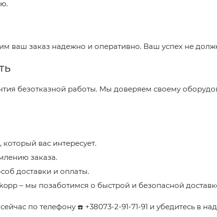
ю.
вим ваш заказ надежно и оперативно. Ваш успех не долж
ть
антия безотказной работы. Мы доверяем своему оборудов
, который вас интересует.
млению заказа.
соб доставки и оплаты.
rkopp
– мы позаботимся о быстрой и безопасной доставк
p
сейчас по телефону
+38073-2-91-71-91
и убедитесь в на
☎️