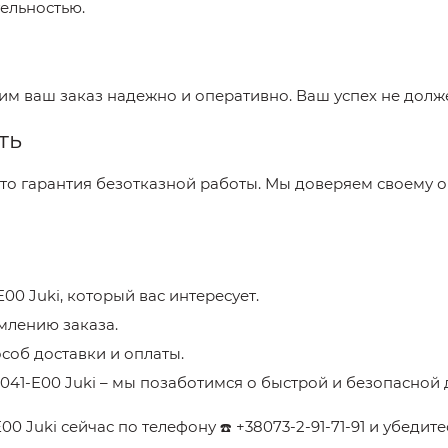
ельностью.
вим ваш заказ надежно и оперативно. Ваш успех не долж
ть
это гарантия безотказной работы. Мы доверяем своему о
E00 Juki
, который вас интересует.
млению заказа.
соб доставки и оплаты.
041-E00 Juki
– мы позаботимся о быстрой и безопасной 
E00 Juki
сейчас по телефону
+38073-2-91-71-91
и убедите
☎️