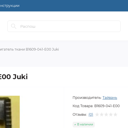
нструкции
игатель ткани B1609-041-E00 Juki
E00 Juki
Производитель:
Тайвань
Код Товара:
B1609-041-E00
Отзывы:
(0)
В наличии