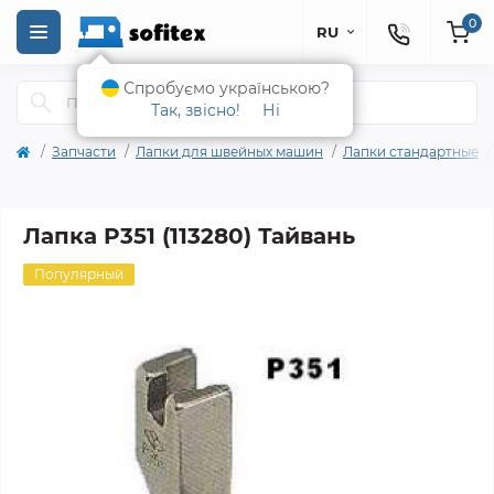
0
RU
Спробуємо українською?
Так, звісно!
Ні
Запчасти
Лапки для швейных машин
Лапки стандартные
Лапка P351 (113280) Тайвань
Популярный