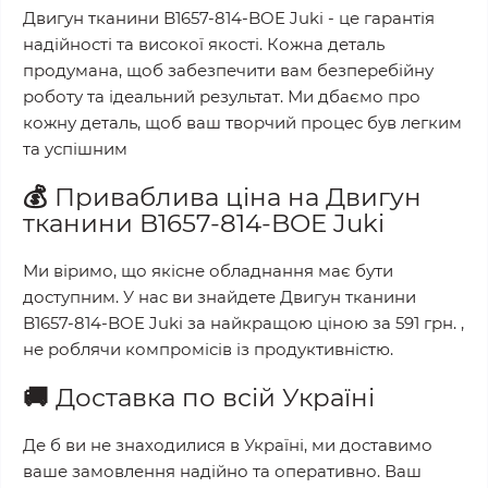
Двигун тканини B1657-814-BOE Juki
- це гарантія
надійності та високої якості. Кожна деталь
продумана, щоб забезпечити вам безперебійну
роботу та ідеальний результат. Ми дбаємо про
кожну деталь, щоб ваш творчий процес був легким
та успішним
💰
Приваблива ціна на
Двигун
тканини B1657-814-BOE Juki
Ми віримо, що якісне обладнання має бути
доступним. У нас ви знайдете
Двигун тканини
B1657-814-BOE Juki
за найкращою ціною за
591 грн.
,
не роблячи компромісів із продуктивністю.
🚚
Доставка по всій Україні
Де б ви не знаходилися в Україні, ми доставимо
ваше замовлення надійно та оперативно. Ваш