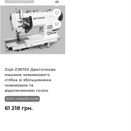
Популярний
Zoje ZJ8750 Двоголкова
машина човникового
стібка зі збільшеними
човниками та
відключенням голок
Знято з виробництва
61 218 грн.