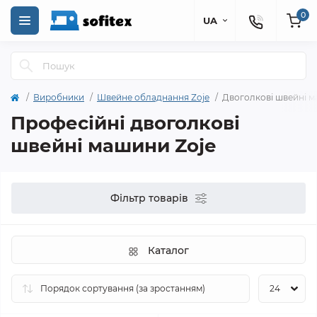
0
UA
Виробники
Швейне обладнання Zoje
Двоголкові швейні м
Професійні двоголкові
швейні машини Zoje
Фільтр товарів
Каталог