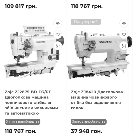
109 817 грн.
118 767 грн.
Популярний
Zoje ZJ2875-BD-D3/PF
Zoje ZJ8420 Двоголкова
Двоголкова машина
машина човникового
човникового стібка зі
стібка без відключення
збільшеними човниками
голок
та автоматикою
Знято з виробництва
Знято з виробництва
118 767 грн.
37 948 грн.