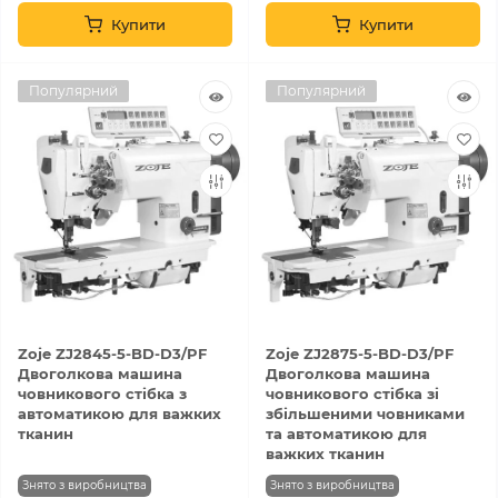
Купити
Купити
Популярний
Популярний
Zoje ZJ2845-5-BD-D3/PF
Zoje ZJ2875-5-BD-D3/PF
Двоголкова машина
Двоголкова машина
човникового стібка з
човникового стібка зі
автоматикою для важких
збільшеними човниками
тканин
та автоматикою для
важких тканин
Знято з виробництва
Знято з виробництва