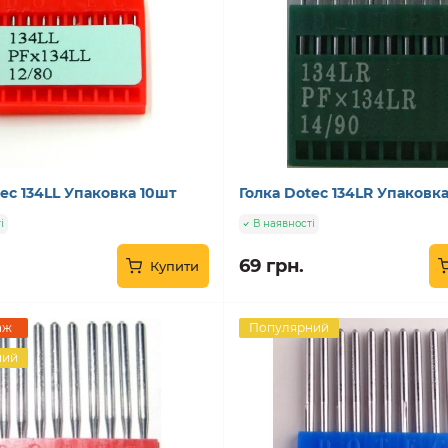
ec 134LL Упаковка 10шт
Голка Dotec 134LR Упаковка
і
В наявності
69 грн.
Купити
аж
Популярний
ний