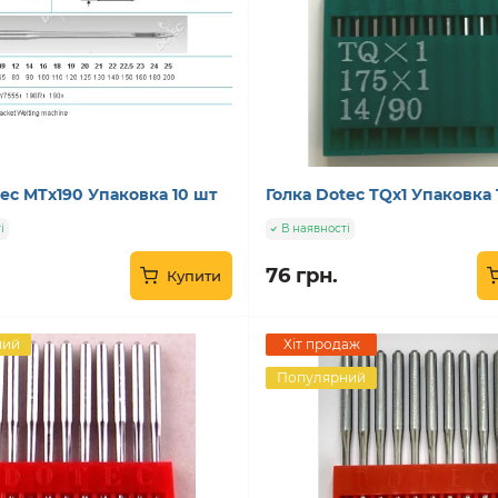
tec MTx190 Упаковка 10 шт
Голка Dotec TQx1 Упаковка
і
В наявності
76 грн.
Купити
ний
Хіт продаж
Популярний