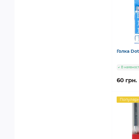
Голка Do
В наявност
60 грн.
Популяр