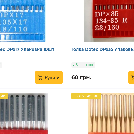
tec DPx17 Упаковка 10шт
Голка Dotec DPx35 Упаковк
і
В наявності
60 грн.
Купити
ний
Популярний