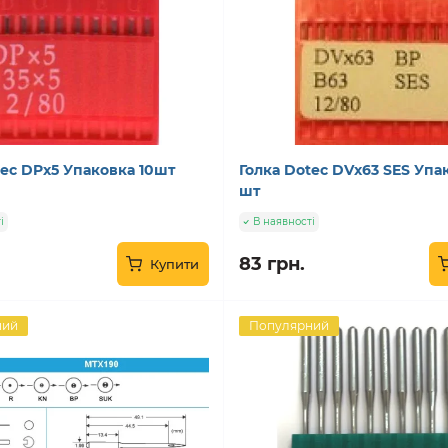
tec DPx5 Упаковка 10шт
Голка Dotec DVx63 SES Упа
шт
і
В наявності
83 грн.
Купити
ний
Популярний