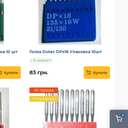
ка 10 шт
Голка Dotec DPx16 Упаковка 10шт
В наявності
83 грн.
Купити
Купити
Хіт продаж
Популярний
0