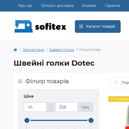
Про нас
Оплата і доставка
Знижки
Гарантія
Каталог товарів
Запчастини
Швейні голки
Голки Dotec
Швейні голки Dotec
Фільтр товарів
Ціна
Популяр
-
грн.