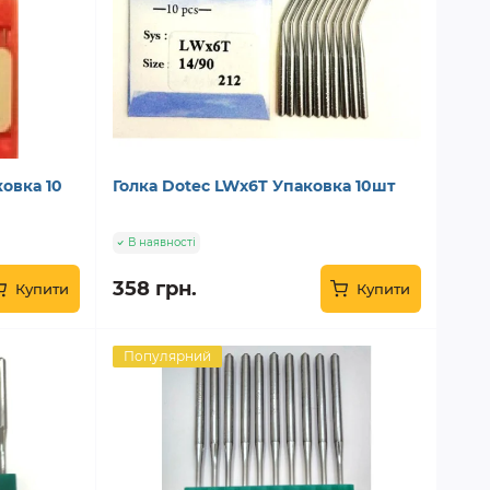
ковка 10
Голка Dotec LWx6T Упаковка 10шт
В наявності
358 грн.
Купити
Купити
Популярний