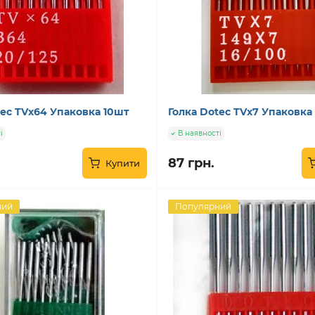
tec TVx64 Упаковка 10шт
Голка Dotec TVx7 Упаковка
і
В наявності
87 грн.
Купити
ний
Популярний