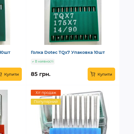
 10шт
Голка Dotec TQx7 Упаковка 10шт
В наявності
85 грн.
Купити
Купити
Хіт продаж
Популярний