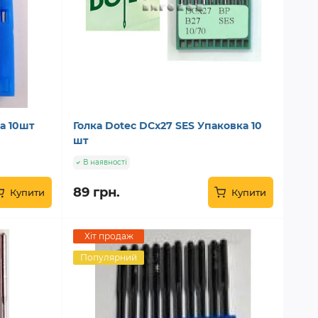
а 10шт
Голка Dotec DCx27 SES Упаковка 10
шт
В наявності
89 грн.
Купити
Купити
Хіт продаж
Популярний