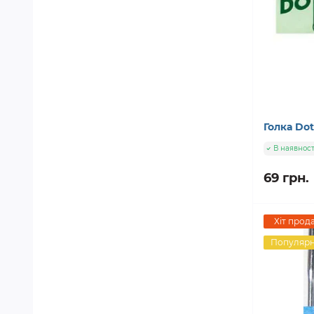
Голка Do
В наявност
69 грн.
Хіт прод
Популяр