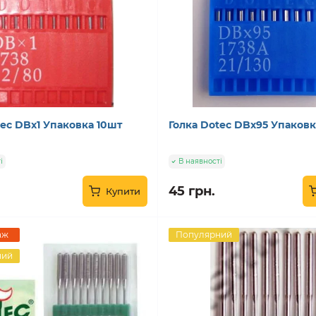
tec DBx1 Упаковка 10шт
Голка Dotec DBx95 Упаковк
і
В наявності
45 грн.
Купити
аж
Популярний
ний