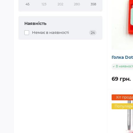
45
123
202
280
358
Наявність
Немає в наявності
24
Голка Dot
В наявност
69 грн.
Хіт прод
Популяр