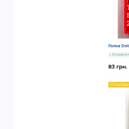
Голка Do
В наявност
83 грн.
Популяр