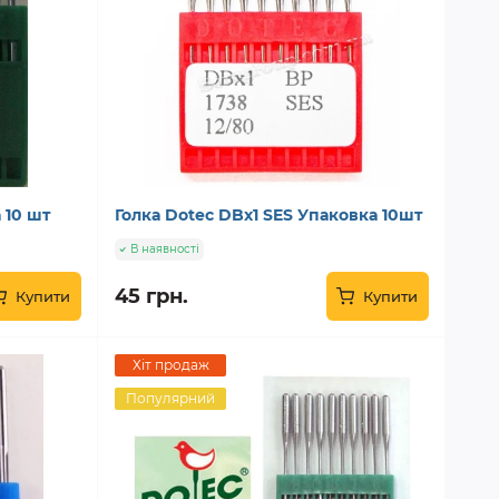
 10 шт
Голка Dotec DBx1 SES Упаковка 10шт
В наявності
45 грн.
Купити
Купити
Хіт продаж
Популярний