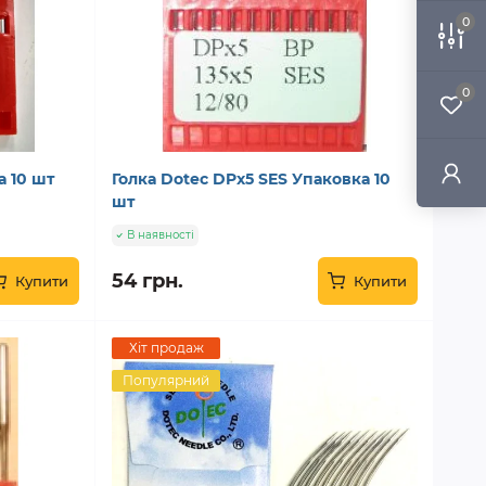
0
0
а 10 шт
Голка Dotec DPx5 SES Упаковка 10
шт
В наявності
54 грн.
Купити
Купити
Хіт продаж
Популярний