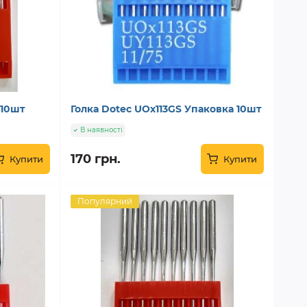
 10шт
Голка Dotec UOx113GS Упаковка 10шт
В наявності
170 грн.
Купити
Купити
Популярний