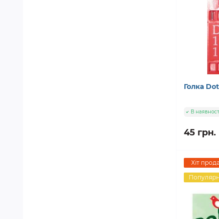
Голка Do
В наявност
45 грн.
Хіт прод
Популяр