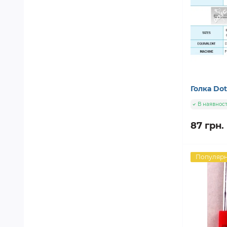
Голка Do
В наявност
87 грн.
Популяр