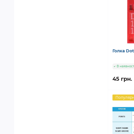
Голка Do
В наявност
45 грн.
Популяр