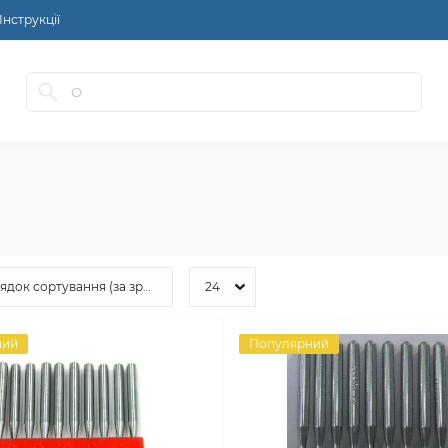
Інструкції
ний
Популярний