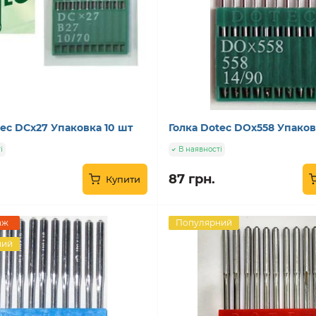
tec DCx27 Упаковка 10 шт
Голка Dotec DOx558 Упаков
і
В наявності
87 грн.
Купити
аж
Популярний
ний