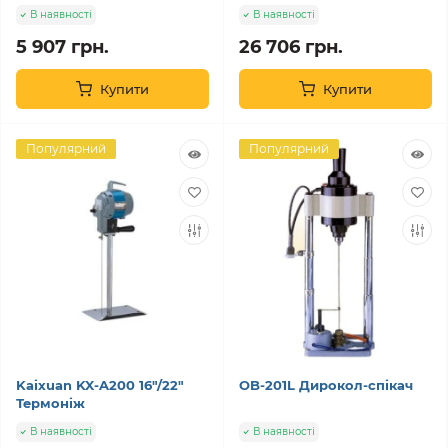
В наявності
В наявності
5 907 грн.
26 706 грн.
Купити
Купити
Популярний
Популярний
Kaixuan KX-A200 16"/22"
OB-201L Дирокол-спікач
Термоніж
В наявності
В наявності