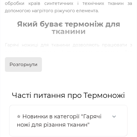
обробки країв синтетичних і технічних тканин за
допомогою нагрітого ріжучого елемента.
Який буває термоніж для
тканини
Гарячі ножиці для тканини дозволяють працювати з
тонкими, делікатними і технічними тканинами без
пошкоджень. Запаювання країв при різанні запобігає
Розгорнути
осипанню матеріалу, збільшуючи акуратність і
довговічність виробів.
Ручний термоніж для тканини (портативний) —
Часті питання про Термоножі
схожий на паяльник, зручний в експлуатації.
Ідеальний для дрібних робіт, хобі, майстерень. Часто
використовується при різанні синтетичних стрічок,
⭐ Новинки в категорії "Гарячі
тасьми, строп, банерів.
ножі для різання тканин"
Настільний терморізак — має фіксовану робочу
поверхню і струну або лезо, що нагрівається.