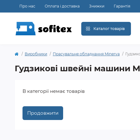
Про нас
Оплата і доставка
Знижки
Гарантія
Каталог товарів
Виробники
Прасувальне обладнання Minerva
Гудзик
Гудзикові швейні машини M
В категорії немає товарів
Продовжити