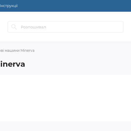
Інструкції
ові машини Minerva
inerva