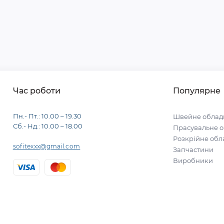
Час роботи
Популярне
Пн.- Пт.: 10.00 – 19.30
Швейне облад
Сб.- Нд.: 10.00 – 18.00
Прасувальне 
Розкрійне об
sofitexxx@gmail.com
Запчастини
Виробники