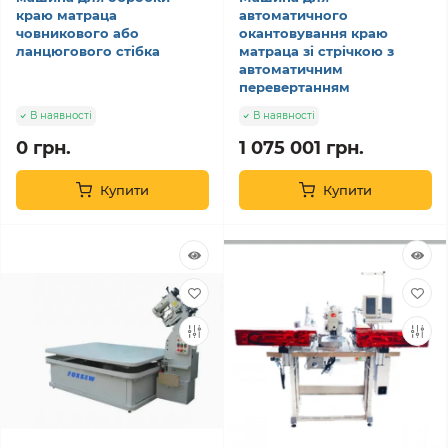
краю матраца
автоматичного
човникового або
окантовування краю
ланцюгового стібка
матраца зі стрічкою з
автоматичним
перевертанням
В наявності
В наявності
0 грн.
1 075 001 грн.
Купити
Купити