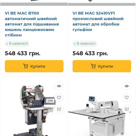
VI BE МАС B700
VI BE МАС S2410VF1
автоматичний швейний
промисловий швейний
автомат для підшивання
автомат для обробки
кишень ланцюжковим
гульфіки
стібком
В наявності
В наявності
548 433 грн.
548 433 грн.
Купити
Купити