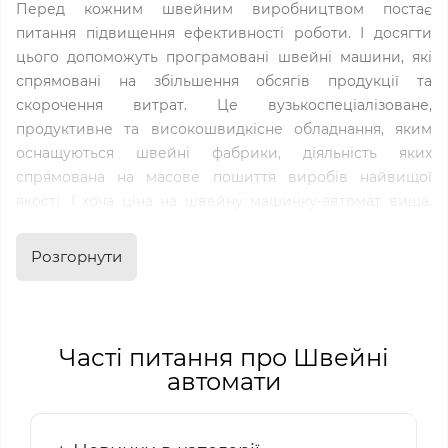
Перед кожним швейним виробництвом постає
питання підвищення ефективності роботи. І досягти
цього допоможуть програмовані швейні машини, які
спрямовані на збільшення обсягів продукції та
скорочення витрат. Це вузькоспеціалізоване,
продуктивне та високошвидкісне обладнання, яким
оснащуються швейні фабрики, діяльність яких
спрямована на масове пошиття виробів найвищої
якості. І хоча ціна на швейну машинку-автомат вища,
ніж на традиційні моделі – вона вирішить важливе
завдання щодо збільшення випуску продукції та
Розгорнути
отримання більшого прибутку.
Виробництвом такого обладнання займаються провідні
світові виробники. Професіоналам добре знайомі такі
Часті питання про Швейні
бренди, як Jack, SewQ, Siruba та Typical. В інтернет-
автомати
магазині Sofitex представлений широкий вибір
моделей, а купити швейний автомат можна за
доступними цінами, оскільки ми співпрацюємо з