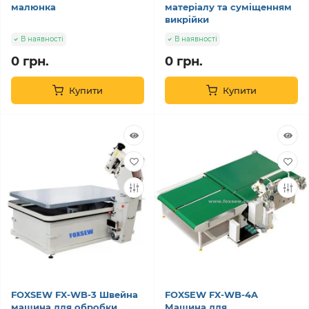
малюнка
матеріалу та суміщенням
викрійки
В наявності
В наявності
0 грн.
0 грн.
Купити
Купити
FOXSEW FX-WB-3 Швейна
FOXSEW FX-WB-4A
машина для обробки
Машина для