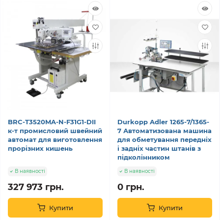
BRC-T3520MA-N-F31G1-DII
Durkopp Adler 1265-7/1365-
к-т промисловий швейний
7 Автоматизована машина
автомат для виготовлення
для обметування передніх
прорізних кишень
і задніх частин штанів з
підколінником
В наявності
В наявності
327 973 грн.
0 грн.
Купити
Купити