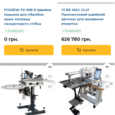
FOXSEW FX-WB-6 Швейна
VI BE MAC GL21
машина для обробки
Промисловий швейний
краю матраца
автомат для вшивання
ланцюгового стібка
етикеток
В наявності
В наявності
0 грн.
626 780 грн.
Купити
Купити