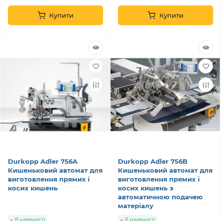
Купити
Купити
Durkopp Adler 756A
Durkopp Adler 756B
Кишеньковий автомат для
Кишеньковий автомат для
виготовлення прямих і
виготовлення прямих і
косих кишень
косих кишень з
автоматичною подачею
матеріалу
В наявності
В наявності