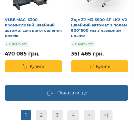
VI.BE.MAС. S300
Zoje ZJ-M3-S500-SF-LK2-V2
промисловий швейний
Швейний автомат з полем
автомат для виготовлення
800*500 мм з лазерним
поясів
ножем
В наявності
В наявності
470 085 грн.
351 465 грн.
Купити
Купити
Показати ще
1
2
3
4
>
>|