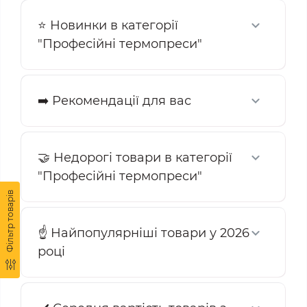
Термопрес для тканини відрізняється за конструкцією
⭐ Новинки в категорії
та функціями. Розглянемо основні види:
"Професійні термопреси"
Плоский - є прямокутною або квадратною камерою,
всередині якої знаходяться нагрівальні елементи.
Техніка використовується для нанесення зображень
➡️ Рекомендації для вас
на плоскі поверхні, серед яких різні речі одягу:
футболки, сорочки, кепки.
Циліндричний – призначений для нанесення
🤝 Недорогі товари в категорії
зображень на циліндричні предмети, такі як пляшки,
"Професійні термопреси"
кухлі або келихи. Він може бути використаний також
для футболок із вузькими або закругленими
Фільтр товарів
елементами.
Багатофункціональний чи універсальний – такий
☝️ Найпопулярніші товари у 2026
термопрес для тканини купити варто за необхідності
році
нанесення зображення на різні типи предметів,
включаючи футболки.