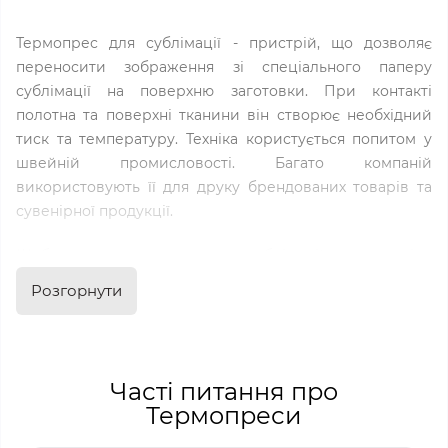
Термопрес для сублімації - пристрій, що дозволяє
переносити зображення зі спеціального паперу
сублімації на поверхню заготовки. При контакті
полотна та поверхні тканини він створює необхідний
тиск та температуру. Техніка користується попитом у
швейній промисловості. Багато компаній
використовують її для друку брендованих товарів та
сувенірної продукції.
Щоб купити термопрес для сублімації на тканині в
Україні не потрібно їхати до магазину. Замовити можна
Розгорнути
онлайн на нашому сайті. Завдяки оперативній доставці
до Харкова, Києва, Дніпра та інших міст України
посилка приїде вчасно.
Часті питання про
Види термопресу для
Термопреси
сублімації