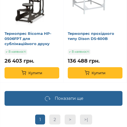
Термопрес Ricoma HP-
Термопрес прохідного
0506FPT для
типу Dison DS-600B
сублімаційного друку
В наявності
В наявності
26 403 грн.
136 488 грн.
Купити
Купити
Показати ще
1
2
>
>|