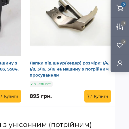
0
0
0
машину з
Лапки під шнур(кедер) розміри: 1/4,
3, S584,
1/8, 3/16, 5/16 на машину з потрійним
просуванням
В наявності
895 грн.
Купити
Купити
 з унісонним (потрійним)