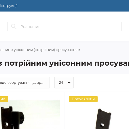
Інструкції
машин з унісонним (потрійним) просуванням
з потрійним унісонним просув
ний
Популярний