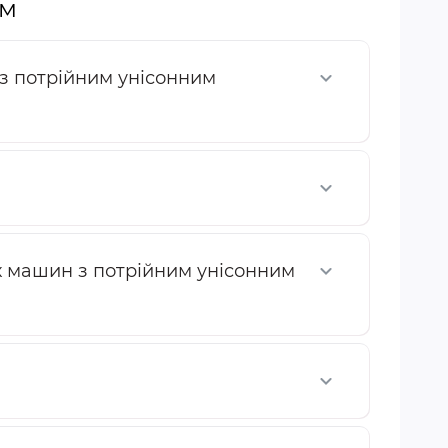
ям
 з потрійним унісонним
их машин з потрійним унісонним