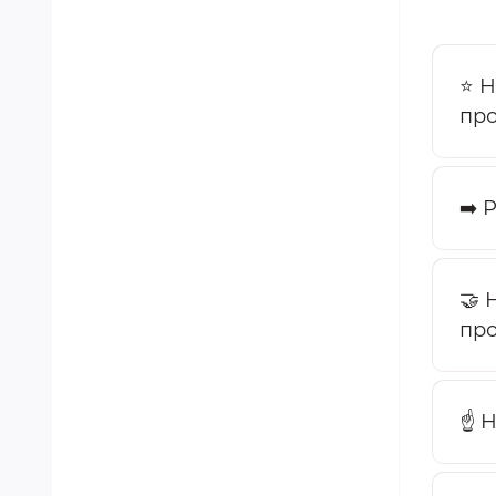
⭐ Н
про
➡️ 
🤝 
про
☝️ 