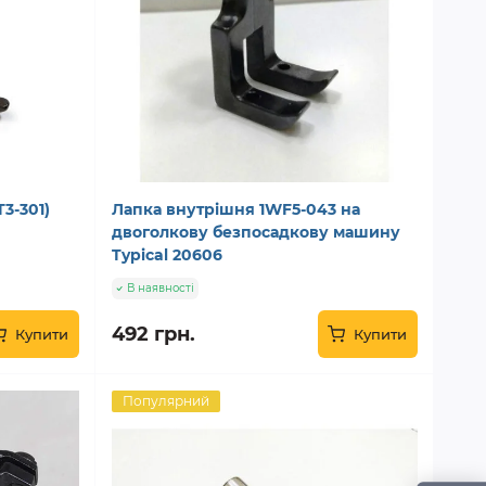
3-301)
Лапка внутрішня 1WF5-043 на
двоголкову безпосадкову машину
Typical 20606
В наявності
492 грн.
Купити
Купити
Популярний