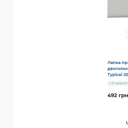
Лапка пр
двоголко
Typical 2
В наявност
492 грн