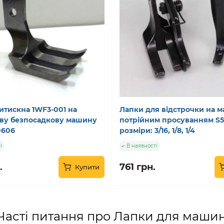
итискна 1WF3-001 на
Лапки для відстрочки на 
ву безпосадкову машину
потрійним просуванням S58
0606
розміри: 3/16, 1/8, 1/4
і
В наявності
.
761 грн.
Купити
Часті питання про Лапки для машин