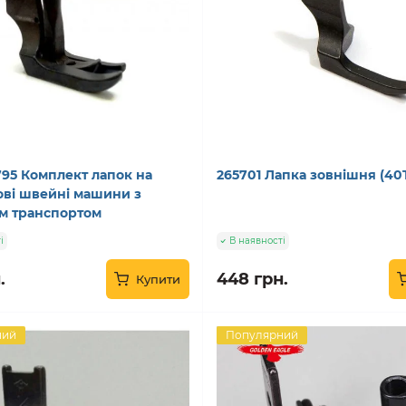
795 Комплект лапок на
265701 Лапка зовнішня (40T
ві швейні машини з
м транспортом
і
В наявності
.
448 грн.
Купити
ний
Популярний