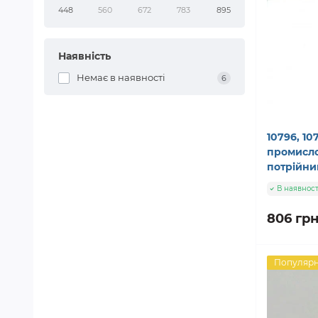
448
560
672
783
895
Наявність
Немає в наявності
6
10796, 10
промисло
потрійни
В наявност
806 грн
Популяр