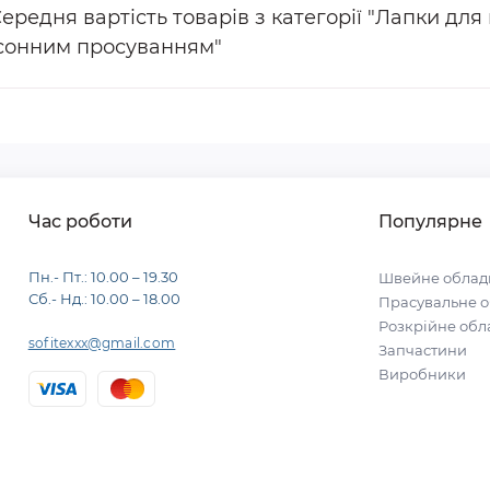
Середня вартість товарів з категорії "Лапки д
сонним просуванням"
Час роботи
Популярне
Пн.- Пт.: 10.00 – 19.30
Швейне облад
Сб.- Нд.: 10.00 – 18.00
Прасувальне 
Розкрійне об
sofitexxx@gmail.com
Запчастини
Виробники