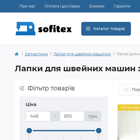
Про нас
Оплата і доставка
Знижки
Гарантія
Каталог товарів
Запчастини
Лапки для швейних машинок
Лапки для 
Лапки для швейних машин 
Фільтр товарів
Ціна
Популяр
-
грн.