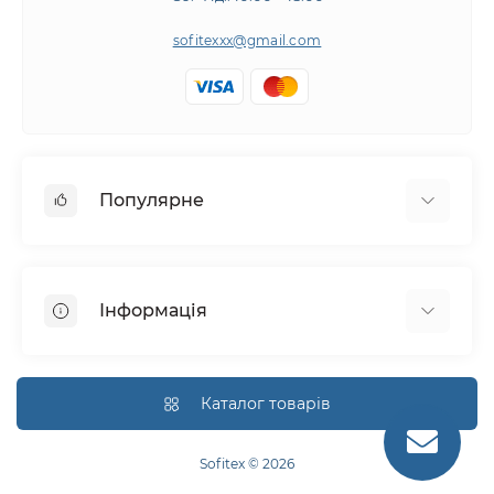
sofitexxx@gmail.com
Популярне
Швейне обладнання
Прасувальне обладнання
Інформація
Розкрійне обладнання
Запчастини
Про нас
Виробники
Доставка і оплата
Каталог товарів
Гарантія
Повернення і обмін
Sofitex © 2026