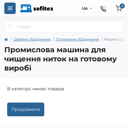
0
UA
Швейне обладнання
Допоміжне обладнання
Машина для 
Промислова машина для
чищення ниток на готовому
виробі
В категорії немає товарів
Продовжити