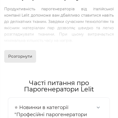
Продуктивність парогенераторів від італійської
компанії Lelit допоможе вам дбайливо ставитися навіть
до делікатних тканин. Завдяки сучасним технологіям та
якісним матеріалам пар дозволяє швидко та легко
розгладжувати тканини. При цьому витрачається
мінімальна кількість часу на нагрів.
Парогенератор Lelit купити в Україні вигідно можна у
Розгорнути
Sofitex. В онлайн-каталозі легко вибрати потрібні
характеристики завдяки сучасному сайту. До того ж ми
постійно покращуємо сервіс і працюємо з
перевіреними виробниками.
Часті питання про
Які переваги використання
Парогенератори Lelit
парогенератора Lelit
Парогенератор із праскою Lelit призначений для
⭐ Новинки в категорії
роботи зі звичайною водопровідною водою. Це
"Професійні парогенератори