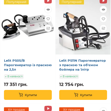
Популярний
Популярний
Lelit PS05/B
Lelit PS11N Парогенератор
Парогенератор із праскою
з праскою та об'ємом
на 2,5л
бойлера на 1літр
В наявності
В наявності
17 351 грн.
12 754 грн.
Купити
Купити
Хіт продаж
Хіт продаж