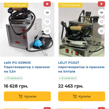
Популярний
Популярний
Lelit PG-029N35
LELIT PG027
Парогенератор з праскою
парогенератор із праскою
на 3,5л
на 5літрів
В наявності
В наявності
16 628 грн.
22 463 грн.
Купити
Купити