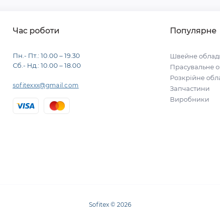
Час роботи
Популярне
Пн.- Пт.: 10.00 – 19.30
Швейне облад
Сб.- Нд.: 10.00 – 18.00
Прасувальне 
Розкрійне об
sofitexxx@gmail.com
Запчастини
Виробники
Sofitex © 2026