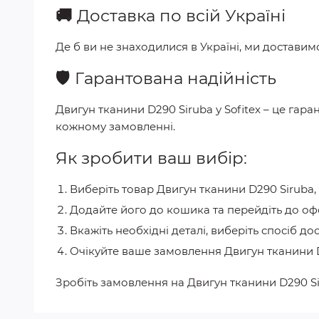
🚚
Доставка по всій Україні
Де б ви не знаходилися в Україні, ми достави
🛡️
Гарантована надійність
Двигун тканини D290 Siruba
у
Sofitex
– це гара
кожному замовленні.
Як зробити ваш вибір:
Виберіть товар
Двигун тканини D290 Siruba
Додайте його до кошика та перейдіть до о
Вкажіть необхідні деталі, виберіть спосіб до
Очікуйте ваше замовлення
Двигун тканини 
Зробіть замовлення на
Двигун тканини D290 S