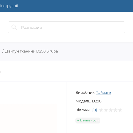
Інструкції
Двигун тканини D290 Siruba
a
Виробник:
Тайвань
Модель:
D290
Відгуки:
(0)
В наявності