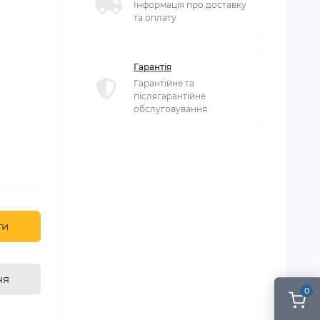
Інформація про доставку
та оплату
Гарантія
Гарантійне та
післягарантійне
обслуговування
ти
ня
0