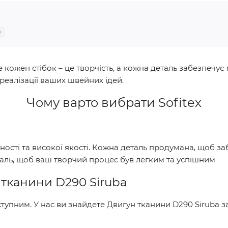
0
 кожен стібок – це творчість, а кожна деталь забезпечує 
еалізації ваших швейних ідей.
Чому варто вибрати
Sofitex
йності та високої якості. Кожна деталь продумана, щоб з
таль, щоб ваш творчий процес був легким та успішним
 тканини D290 Siruba
тупним. У нас ви знайдете
Двигун тканини D290 Siruba
з