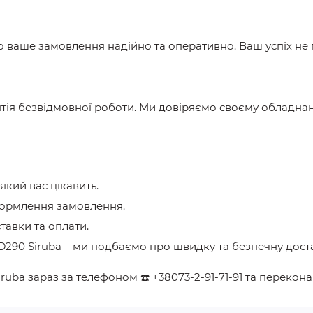
мо ваше замовлення надійно та оперативно. Ваш успіх не
нтія безвідмовної роботи. Ми довіряємо своєму обладнан
, який вас цікавить.
формлення замовлення.
ставки та оплати.
D290 Siruba
– ми подбаємо про швидку та безпечну дост
iruba
зараз за телефоном
☎️
+38073-2-91-71-91
та перекона