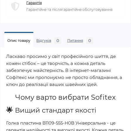
Гарантія
Гарантійне та післягарантійне обслуговування
0
0
Опис товару
Відгуків
Питання
Ласкаво просимо у світ професійного шиття, де
кожен стібок – це творчість, а кожна деталь
забезпечує майстерність. В інтернет-магазині
Софітекс ми пропонуємо не просто обладнання, а
ключ до реалізації ваших швейних ідей.
Чому варто вибрати
Sofitex
🌟
Вищий стандарт якості
Голка пластина B1109-555-H0B Універсальна
- це
гарантія надійності та високої якості. Кожна деталь