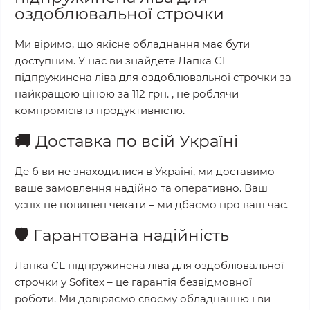
оздоблювальної строчки
Ми віримо, що якісне обладнання має бути
доступним. У нас ви знайдете
Лапка CL
підпружинена ліва для оздоблювальної строчки
за
найкращою ціною за
112 грн.
, не роблячи
компромісів із продуктивністю.
🚚
Доставка по всій Україні
Де б ви не знаходилися в Україні, ми доставимо
ваше замовлення надійно та оперативно. Ваш
успіх не повинен чекати – ми дбаємо про ваш час.
🛡️
Гарантована надійність
Лапка CL підпружинена ліва для оздоблювальної
строчки
у
Sofitex
– це гарантія безвідмовної
роботи. Ми довіряємо своєму обладнанню і ви