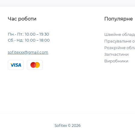
Час роботи
Популярне
Пн.- Пт.: 10.00 – 19.30
Швейне облад
Сб.- Нд.: 10.00 – 18.00
Прасувальне 
Розкрійне об
sofitexxx@gmail.com
Запчастини
Виробники
Sofitex © 2026