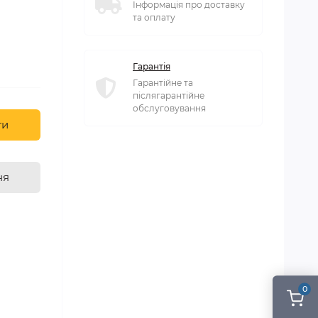
Інформація про доставку
та оплату
Гарантія
Гарантійне та
післягарантійне
обслуговування
ти
ня
0