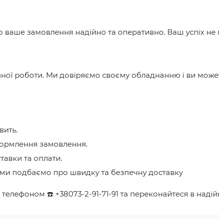
мо ваше замовлення надійно та оперативно. Ваш успіх не
вної роботи. Ми довіряємо своєму обладнанню і ви може
вить.
формлення замовлення.
ставки та оплати.
 ми подбаємо про швидку та безпечну доставку
а телефоном
☎️
+38073-2-91-71-91
та переконайтеся в надій