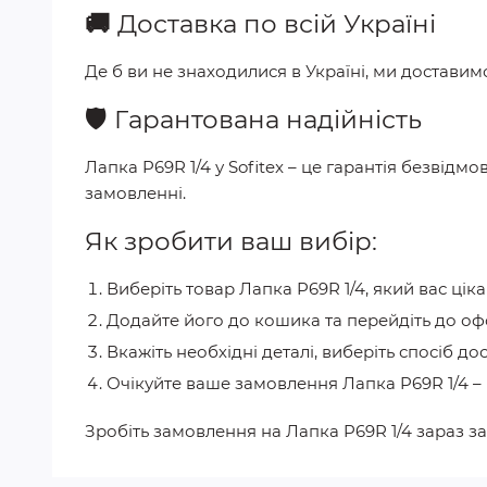
🚚
Доставка по всій Україні
Де б ви не знаходилися в Україні, ми достави
🛡️
Гарантована надійність
Лапка P69R 1/4
у
Sofitex
– це гарантія безвідмо
замовленні.
Як зробити ваш вибір:
Виберіть товар
Лапка P69R 1/4
, який вас ціка
Додайте його до кошика та перейдіть до о
Вкажіть необхідні деталі, виберіть спосіб до
Очікуйте ваше замовлення
Лапка P69R 1/4
–
Зробіть замовлення на
Лапка P69R 1/4
зараз з