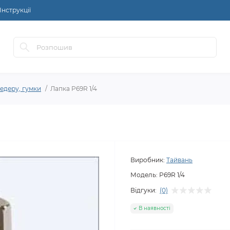
Інструкції
едеру, гумки
Лапка P69R 1/4
Виробник:
Тайвань
Модель:
P69R 1/4
Відгуки:
(0)
В наявності