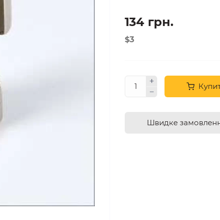
134 грн.
$3
Купи
Швидке замовлен