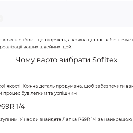
0
 кожен стібок – це творчість, а кожна деталь забезпечує 
еалізації ваших швейних ідей.
Чому варто вибрати
Sofitex
окої якості. Кожна деталь продумана, щоб забезпечити ва
й процес був легким та успішним
69R 1/4
тупним. У нас ви знайдете
Лапка P69R 1/4
за найкращою 