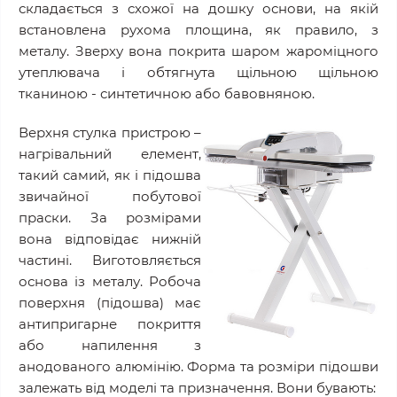
складається з схожої на дошку основи, на якій
встановлена рухома площина, як правило, з
металу. Зверху вона покрита шаром жароміцного
утеплювача і обтягнута щільною щільною
тканиною - синтетичною або бавовняною.
Верхня стулка пристрою –
нагрівальний елемент,
такий самий, як і підошва
звичайної побутової
праски. За розмірами
вона відповідає нижній
частині. Виготовляється
основа із металу. Робоча
поверхня (підошва) має
антипригарне покриття
або напилення з
анодованого алюмінію. Форма та розміри підошви
залежать від моделі та призначення. Вони бувають: