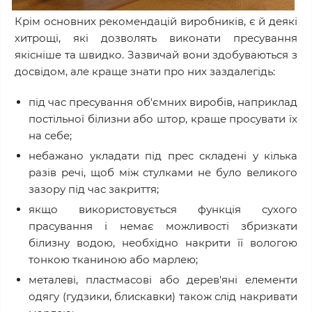
Крім основних рекомендацій виробників, є й деякі
хитрощі, які дозволять виконати пресування
якісніше та швидко. Зазвичай вони здобуваються з
досвідом, але краще знати про них заздалегідь:
під час пресування об'ємних виробів, наприклад
постільної білизни або штор, краще просувати їх
на себе;
небажано укладати під прес складені у кілька
разів речі, щоб між стулками не було великого
зазору під час закриття;
якщо використовується функція сухого
прасування і немає можливості збризкати
білизну водою, необхідно накрити її вологою
тонкою тканиною або марлею;
металеві, пластмасові або дерев'яні елементи
одягу (гудзики, блискавки) також слід накривати