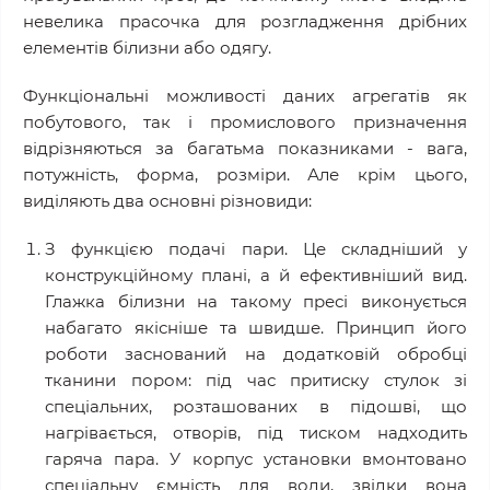
невелика прасочка для розгладження дрібних
елементів білизни або одягу.
Функціональні можливості даних агрегатів як
побутового, так і промислового призначення
відрізняються за багатьма показниками - вага,
потужність, форма, розміри. Але крім цього,
виділяють два основні різновиди:
З функцією подачі пари. Це складніший у
конструкційному плані, а й ефективніший вид.
Глажка білизни на такому пресі виконується
набагато якісніше та швидше. Принцип його
роботи заснований на додатковій обробці
тканини пором: під час притиску стулок зі
спеціальних, розташованих в підошві, що
нагрівається, отворів, під тиском надходить
гаряча пара. У корпус установки вмонтовано
спеціальну ємність для води, звідки вона