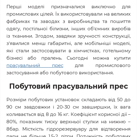
Перші моделі призначалися виключно для
промислових цілей. Їх використовували на великих
фабриках та заводах з виробництва та пошиття
одягу, постільної білизни, інших об'ємних виробів
із тканини. Згодом, завдяки зручності конструкції,
з'явилися менш габаритні, але мобільніші моделі,
які стали застосовувати в хімчистках, готельному
бізнесі або пралень. Сьогодні можна купити
прасувальний прес
для промислового
застосування або побутового використання.
Побутовий прасувальний прес
Розміри побутових установок складають від 50 до
90 см завдовжки і 20-30 см завширшки, їх вага
коливається від 8 до 16 кг. Коефіцієнт корисної дії –
80%, показник тиску верхньої стулки на нижню –
8бар. Місткість гідрорезервуару для відтворення
пари не більше 1,5-2 літри. Потужність побутових