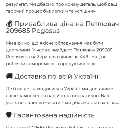
результат. Ми дбаємо про кожну деталь, щоб ваш
творчий процес був легким та успішним
💰
Приваблива ціна на
Петлювач
209685 Pegasus
Ми віримо, що якісне обладнання має бути
доступним. У нас ви знайдете
Петлювач 209685
Pegasus
за найкращою ціною за
448 грн.
, не
роблячи компромісів із продуктивністю.
🚚
Доставка по всій Україні
Де б ви не знаходилися в Україні, ми доставимо
ваше замовлення надійно та оперативно. Ваш
успіх не повинен чекати – ми дбаємо про ваш час.
🛡️
Гарантована надійність
Петлювач 209685 Pegasus
у
Sofitex
– це гарантія