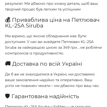
результат. Ми дбаємо про кожну деталь, щоб ваш
творчий процес був легким та успішним
💰
Приваблива ціна на
Петлювач
KL-25A Siruba
Ми віримо, що якісне обладнання має бути
доступним. У нас ви знайдете
Петлювач KL-25A
Siruba
за найкращою ціною за
349 грн.
, не роблячи
компромісів із продуктивністю.
🚚
Доставка по всій Україні
Де б ви не знаходилися в Україні, ми доставимо
ваше замовлення надійно та оперативно. Ваш
успіх не повинен чекати – ми дбаємо про ваш час.
🛡️
Гарантована надійність
Петлювач KL-25A Siruba
у
Sofitex
– це гарантія