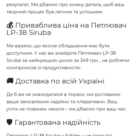
результат. Ми дбаємо про кожну деталь, щоб ваш
творчий процес був легким та успішним
💰
Приваблива ціна на
Петлювач
LP-38 Siruba
Ми віримо, що якісне обладнання має бути
доступним. У нас ви знайдете
Петлювач LP-38
Siruba
за найкращою ціною за
349 грн.
, не роблячи
компромісів із продуктивністю.
🚚
Доставка по всій Україні
Де б ви не знаходилися в Україні, ми доставимо
ваше замовлення надійно та оперативно. Ваш
успіх не повинен чекати – ми дбаємо про ваш час.
🛡️
Гарантована надійність
Петлювач LP-38 Siruba
у
Sofitex
– це гарантія