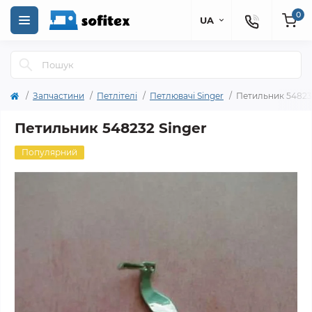
0
UA
Запчастини
Петлітелі
Петлювачі Singer
Петильник 54823
Петильник 548232 Singer
Популярний