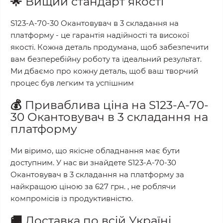
🌟
Вищий стандарт якості
S123-A-70-30 Окантовувач в 3 складання на
платформу
- це гарантія надійності та високої
якості. Кожна деталь продумана, щоб забезпечити
вам безперебійну роботу та ідеальний результат.
Ми дбаємо про кожну деталь, щоб ваш творчий
процес був легким та успішним
💰
Приваблива ціна на
S123-A-70-
30 Окантовувач в 3 складання на
платформу
Ми віримо, що якісне обладнання має бути
доступним. У нас ви знайдете
S123-A-70-30
Окантовувач в 3 складання на платформу
за
найкращою ціною за
627 грн.
, не роблячи
компромісів із продуктивністю.
🚚
Доставка по всій Україні